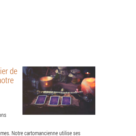
z-vous du lundi au dimanche.
z-vous
ier de
notre
ions
lèmes. Notre cartomancienne utilise ses