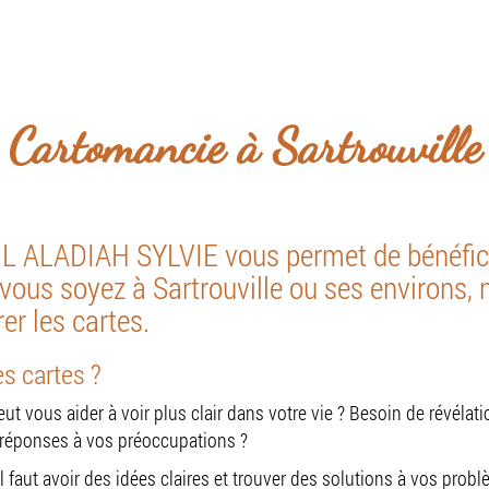
niquement par téléphone et à domicile sur rende
il
Présentation
Services
Prise de rende
Cartomancie à Sartrouville
RL ALADIAH SYLVIE vous permet de bénéfic
ous soyez à Sartrouville ou ses environs, 
er les cartes.
es cartes ?
t vous aider à voir plus clair dans votre vie ? Besoin de révélat
e réponses à vos préoccupations ?
 faut avoir des idées claires et trouver des solutions à vos prob