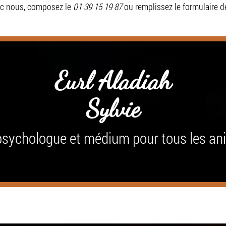
ec nous, composez le
01 39 15 19 87
ou remplissez le formulaire d
Eurl Aladiah
Sylvie
sychologue et médium pour tous les a