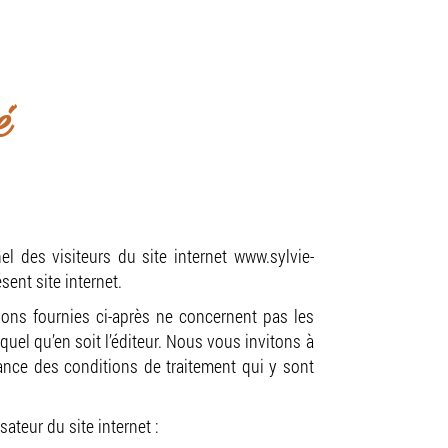
z-vous du lundi au dimanche.
z-vous
é
l des visiteurs du site internet www.sylvie-
ent site internet.
tions fournies ci-après ne concernent pas les
uel qu’en soit l’éditeur. Nous vous invitons à
sance des conditions de traitement qui y sont
sateur du site internet :