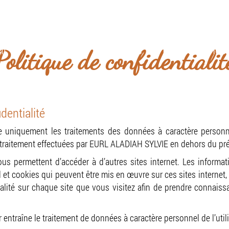
niquement par téléphone et à domicile sur rende
il
Présentation
Services
Prise de rende
Politique de confidentialit
identialité
ne uniquement les traitements des données à caractère personne
de traitement effectuées par EURL ALADIAH SYLVIE en dehors du prés
ous permettent d’accéder à d’autres sites internet. Les informa
et cookies qui peuvent être mis en œuvre sur ces sites internet, q
alité sur chaque site que vous visitez afin de prendre connais
 entraîne le traitement de données à caractère personnel de l’utili