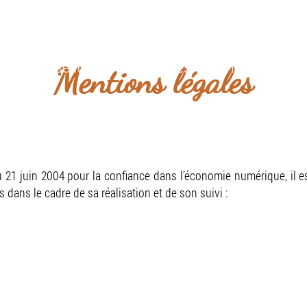
niquement par téléphone et à domicile sur rende
il
Présentation
Services
Prise de rende
Mentions légales
du 21 juin 2004 pour la confiance dans l’économie numérique, il e
ts dans le cadre de sa réalisation et de son suivi :