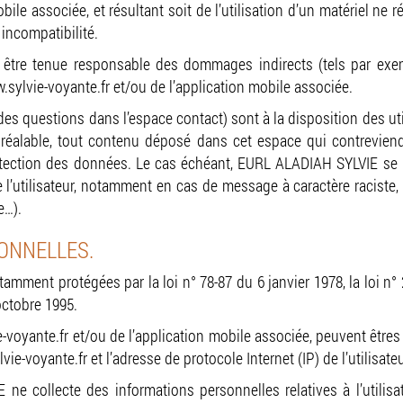
bile associée, et résultant soit de l’utilisation d’un matériel n
 incompatibilité.
tre tenue responsable des dommages indirects (tels par exe
w.sylvie-voyante.fr et/ou de l’application mobile associée.
 des questions dans l’espace contact) sont à la disposition des u
éalable, tout contenu déposé dans cet espace qui contreviendra
protection des données. Le cas échéant, EURL ALADIAH SYLVIE se 
e l’utilisateur, notamment en cas de message à caractère raciste,
e…).
ONNELLES.
mment protégées par la loi n° 78-87 du 6 janvier 1978, la loi n° 2
Mentions légales
octobre 1995.
e-voyante.fr et/ou de l’application mobile associée, peuvent êtres r
ie-voyante.fr et l’adresse de protocole Internet (IP) de l’utilisateu
e collecte des informations personnelles relatives à l’utilisa