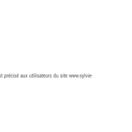
z-vous du lundi au dimanche.
z-vous
st précisé aux utilisateurs du site www.sylvie-