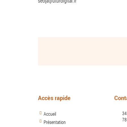
seo[at]futurdigital.fr
Accès rapide
Cont
34
Accueil
78
Présentation