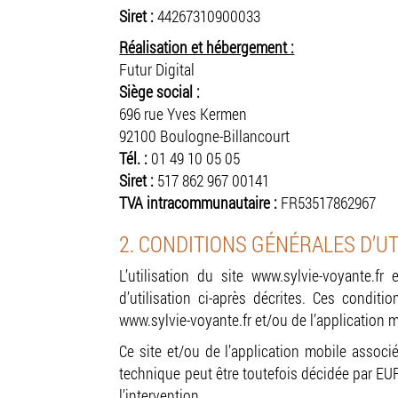
Siret :
44267310900033
Réalisation et hébergement :
Futur Digital
Siège social :
696 rue Yves Kermen
92100 Boulogne-Billancourt
Tél. :
01 49 10 05 05
Siret :
517 862 967 00141
TVA intracommunautaire :
FR53517862967
2. CONDITIONS GÉNÉRALES D’UT
L’utilisation du site www.sylvie-voyante.fr
d’utilisation ci-après décrites. Ces condit
www.sylvie-voyante.fr et/ou de l’application 
Ce site et/ou de l’application mobile assoc
technique peut être toutefois décidée par EU
l’intervention.