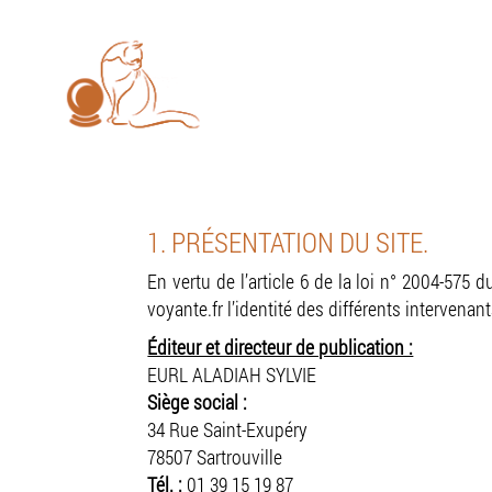
Les consultations se font u
EURL
ALADIAH
SYLVIE
Accue
1. PRÉSENTATION DU SITE.
En vertu de l’article 6 de la loi n° 2004-575 
voyante.fr l’identité des différents intervenan
Éditeur et directeur de publication :
EURL ALADIAH SYLVIE
Siège social :
34 Rue Saint-Exupéry
78507 Sartrouville
Tél. :
01 39 15 19 87