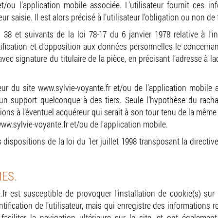
et/ou l’application mobile associée. L’utilisateur fournit ces 
 saisie. Il est alors précisé à l’utilisateur l’obligation ou non de
8 et suivants de la loi 78-17 du 6 janvier 1978 relative à l’inf
ctification et d’opposition aux données personnelles le concerna
vec signature du titulaire de la pièce, en précisant l’adresse à l
ur du site www.sylvie-voyante.fr et/ou de l’application mobile ass
un support quelconque à des tiers. Seule l’hypothèse du rac
tions à l’éventuel acquéreur qui serait à son tour tenu de la même
www.sylvie-voyante.fr et/ou de l’application mobile.
ispositions de la loi du 1er juillet 1998 transposant la directive
IES.
fr est susceptible de provoquer l’installation de cookie(s) sur l
dentification de l’utilisateur, mais qui enregistre des informations 
faciliter la navigation ultérieure sur le site, et ont égaleme