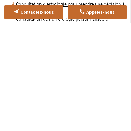
Consultation d’astrologie pour prendre une décision à
Sartrouville
Contactez-nous
Appelez-nous
Consultation de numérologie personnalisée à
Sartrouville
Cartomancie pour trouver l'amour à Argenteuil
Communication animale avec une médium à
Argenteuil
Consultation de voyance à domicile à Sartrouville
Divination par une voyante expérimentée à Sartrouville
Faire appel à une voyante pour problèmes familiaux à
Argenteuil
Guidance médiumnique à Sartrouville
Guidance spirituelle à Argenteuil
Mediumnité et clairvoyance à Argenteuil
Médium empathique à Argenteuil
Médium pour animaux à Sartrouville
Médium pure réputée à Sartrouville
Rendez-vous avec une voyante à Argenteuil