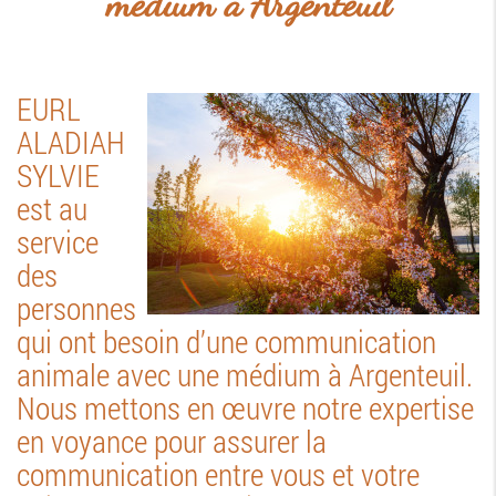
médium à Argenteuil
EURL
ALADIAH
SYLVIE
est au
service
des
personnes
qui ont besoin d’une communication
animale avec une médium à Argenteuil.
Nous mettons en œuvre notre expertise
en voyance pour assurer la
communication entre vous et votre