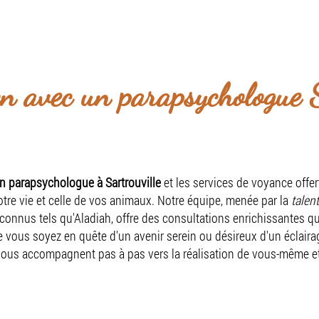
niquement par téléphone et à domicile sur rende
il
Présentation
Services
Prise de rende
on avec un parapsychologue S
n parapsychologue à Sartrouville
et les services de voyance offer
re vie et celle de vos animaux. Notre équipe, menée par la
talen
connus tels qu'Aladiah, offre des consultations enrichissantes q
vous soyez en quête d'un avenir serein ou désireux d'un éclaira
e vous accompagnent pas à pas vers la réalisation de vous-même e