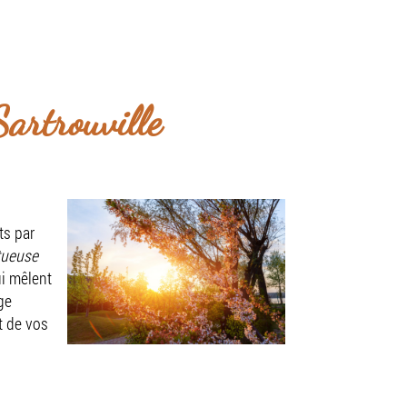
z-vous du lundi au dimanche.
z-vous
artrouville
ts par
tueuse
ui mêlent
ge
t de vos