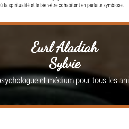
la spiritualité et le bien-être cohabitent en parfaite symbiose.
Eurl Aladiah
Sylvie
sychologue et médium pour tous les a