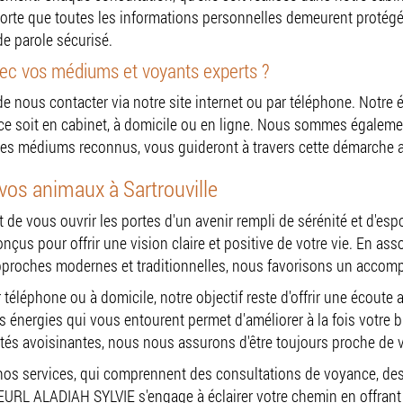
 avec un parapsychologue
 sorte que toutes les informations personnelles demeurent proté
de parole sécurisé.
ec vos médiums et voyants experts ?
 de nous contacter via notre site internet ou par téléphone. Notre
 ce soit en cabinet, à domicile ou en ligne. Nous sommes égalem
utres médiums reconnus, vous guideront à travers cette démarche 
t vos animaux à Sartrouville
de vous ouvrir les portes d'un avenir rempli de sérénité et d'es
çus pour offrir une vision claire et positive de votre vie. En as
pproches modernes et traditionnelles, nous favorisons un accom
r téléphone ou à domicile, notre objectif reste d'offrir une écoute
nergies qui vous entourent permet d'améliorer à la fois votre bi
alités avoisinantes, nous nous assurons d'être toujours proche de
 nos services, qui comprennent des consultations de voyance, d
RL ALADIAH SYLVIE s'engage à éclairer votre chemin en offrant 