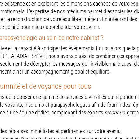
e existence et en explorant les dimensions cachées de votre esp
motionnels. L'expertise de nos médiums permet d'associer les dia
 et la reconstruction de votre équilibre intérieur. En intégrant d
e éclairé pour mieux appréhender votre avenir.
arapsychologie au sein de notre cabinet ?
itive et la capacité à anticiper les événements futurs, alors que
z EURL ALADIAH SYLVIE, nous avons choisi de combiner ces appro
seulement de décrypter les messages de l'invisible mais aussi d'e
orisant ainsi un accompagnement global et équilibré.
umnité et de voyance pour tous
 de proposer une gamme de services diversifiés qui répondent a
 de voyants, mediums et parapsychologues afin de fournir des répo
râce à une équipe dédiée, comprenant des experts
reconnus
, gara
des réponses immédiates et pertinentes sur votre avenir.
 avec l'invisible et explorer les dimensions spirituelles, incl