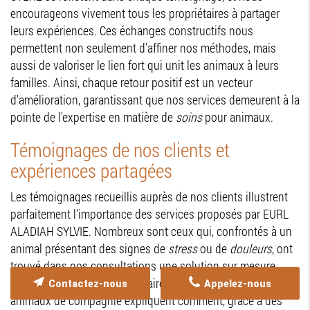
encourageons vivement tous les propriétaires à partager
leurs expériences. Ces échanges constructifs nous
permettent non seulement d'affiner nos méthodes, mais
aussi de valoriser le lien fort qui unit les animaux à leurs
familles. Ainsi, chaque retour positif est un vecteur
d'amélioration, garantissant que nos services demeurent à la
pointe de l'expertise en matière de
soins
pour animaux.
Témoignages de nos clients et
expériences partagées
Les témoignages recueillis auprès de nos clients illustrent
parfaitement l'importance des services proposés par EURL
ALADIAH SYLVIE. Nombreux sont ceux qui, confrontés à un
animal présentant des signes de
stress
ou de
douleurs
, ont
trouvé dans nos consultations une solution sur mesure.
Parmi eux, plusieurs propriétaires de chiens et autres
Contactez-nous
Appelez-nous
animaux de compagnie expliquent comment, grâce à des