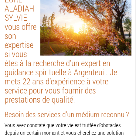
ALADIAH
SYLVIE
vous offre
son
expertise
si vous
êtes à la recherche d’un expert en
guidance spirituelle à Argenteuil. Je
mets 22 ans d’expérience à votre
service pour vous fournir des
prestations de qualité.
Besoin des services d’un médium reconnu ?
Vous avez constaté que votre vie est truffée d’obstacles
depuis un certain moment et vous cherchez une solution