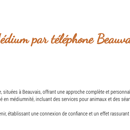
niquement par téléphone et à domicile sur rende
il
Présentation
Services
Prise de rende
édium par téléphone Beauva
, situées à Beauvais, offrant une approche complète et personnal
é en médiumnité, incluant des services pour animaux et des séa
venir, établissant une connexion de confiance et un effet rassurant