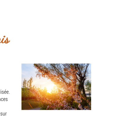
z-vous du lundi au dimanche.
z-vous
is
isée.
nces
 sur