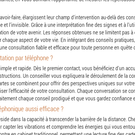
avoir-faire, élargissent leur champ d'intervention au-delà des con
e et l'invisible. Grâce à une interprétation fine des signes et à l'
tion de votre avenir. Les réponses obtenues ne se limitent pas à 
er chaque aspect de votre vie. En intégrant des conseils pratique
e consultation fiable et efficace pour toute personne en quête 
ation par téléphone ?
imple et rapide. Dès le premier contact, vous bénéficiez d'un accu
structions. Un conseiller vous expliquera le déroulement de la co
cartes se combinent pour offrir des perspectives uniques sur votre 
ser l'efficacité de votre consultation. Chaque conversation se co
itement chaque conseil prodigué et que vous gardez confiance en
léphonique aussi efficace ?
réside dans la capacité à transcender la barrière de la distance
 capter les vibrations et comprendre les énergies qui vous ento
tre en cabinet traditionnel, permettant une lecture fine des carte