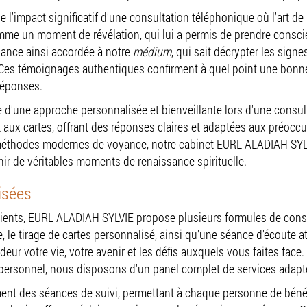
e l'impact significatif d'une consultation téléphonique où l'art de
omme un moment de révélation, qui lui a permis de prendre consci
fiance ainsi accordée à notre
médium
, qui sait décrypter les sign
ir. Ces témoignages authentiques confirment à quel point une bonn
réponses.
d'une approche personnalisée et bienveillante lors d'une consulta
t aux cartes, offrant des réponses claires et adaptées aux préocc
t méthodes modernes de voyance, notre cabinet EURL ALADIAH SYL
ir de véritables moments de renaissance spirituelle.
isées
lients, EURL ALADIAH SYLVIE propose plusieurs formules de consu
ie, le tirage de cartes personnalisé, ainsi qu'une séance d'écoute 
eur votre vie, votre avenir et les défis auxquels vous faites fac
tre personnel, nous disposons d'un panel complet de services adapt
ent des séances de suivi, permettant à chaque personne de bén