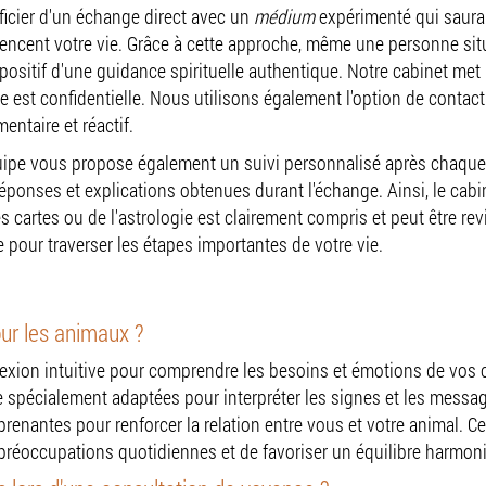
ium par téléphone Beau
icier d'un échange direct avec un
médium
expérimenté qui saura 
nfluencent votre vie. Grâce à cette approche, même une personne si
positif d'une guidance spirituelle authentique. Notre cabinet met l
 est confidentielle. Nous utilisons également l'option de contac
entaire et réactif.
équipe vous propose également un suivi personnalisé après chaque
s réponses et explications obtenues durant l'échange. Ainsi, le ca
es cartes ou de l'astrologie est clairement compris et peut être re
 pour traverser les étapes importantes de votre vie.
ur les animaux ?
exion intuitive pour comprendre les besoins et émotions de vo
 spécialement adaptées pour interpréter les signes et les messages
enantes pour renforcer la relation entre vous et votre animal. C
 préoccupations quotidiennes et de favoriser un équilibre harmoni