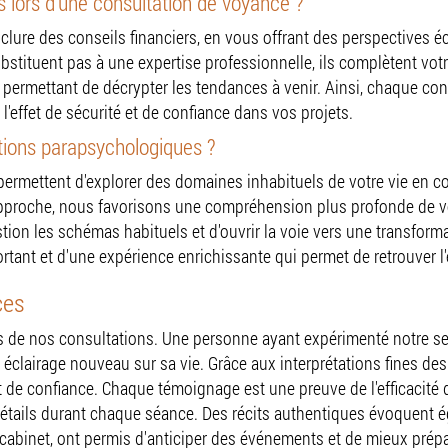
rs lors d'une consultation de voyance ?
lure des conseils financiers, en vous offrant des perspectives éc
tituent pas à une expertise professionnelle, ils complètent votre
 permettant de décrypter les tendances à venir. Ainsi, chaque con
er l'effet de sécurité et de confiance dans vos projets.
tions parapsychologiques ?
rmettent d'explorer des domaines inhabituels de votre vie en co
e approche, nous favorisons une compréhension plus profonde de 
stion les schémas habituels et d'ouvrir la voie vers une transform
tant et d'une expérience enrichissante qui permet de retrouver l'é
ces
s de nos consultations. Une personne ayant expérimenté notre s
 éclairage nouveau sur sa vie. Grâce aux interprétations fines des
et de confiance. Chaque témoignage est une preuve de l'efficacit
 détails durant chaque séance. Des récits authentiques évoquent
 cabinet, ont permis d'anticiper des événements et de mieux prépar