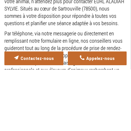
votre animal, n'attendez plus pour contacter EURL ALADIAH
SYLVIE. Situés au cœur de Sartrouville (78500), nous
sommes à votre disposition pour répondre à toutes vos
questions et planifier une séance adaptée à vos besoins.
Par téléphone, via notre messagerie ou directement en
remplissant notre formulaire en ligne, nos conseillers vous
guideront tout au long de la procédure de prise de rendez-
vous. Nous sommes fiers d'apporter notre aide non
Contactez-nous
Appelez-nous
seulement aux particuliers, mais également aux
professionnels et aux éleveurs d'animaux recherchant un
soutien complémentaire pour leurs clients. Notre équipe,
riche d'une expérience reconnue, s'engage à offrir un service
de qualité pour redonner sérénité et harmonie à votre
compagnon.
Nous intervenons également auprès de centres spécialisés
et dans diverses villes de France, telles que Bezons,
Argenteuil, Cormeilles, Gonesse, et bien d'autres. Chacune