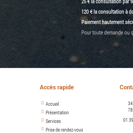
25 € la consultation par
120 € la consultation à d
Paiement hautement sécur
Pour toute demande ou que
Accès rapide
Cont
34
Accueil
78
Présentation
01 3
Services
Prise de rendez-vous