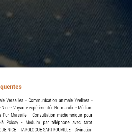
équentes
e Versailles
Communication animale Yvelines
 Nice
Voyante expérimentée Normandie
Médium
 Pur Marseille
Consultation médiumnique pour
là Poissy
Meduim par téléphone avec tarot
GUE NICE
TAROLOGUE SARTROUVILLE
Divination