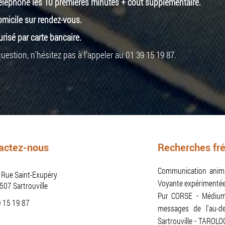
 téléphone les 10 premières minutes + coût supplémentaire.
omicile sur rendez-vous.
isé par carte bancaire.
stion, n'hésitez pas à l'appeler au 01 39 15 19 87.
actez-nous
Recherches fr
Communication animal
 Rue Saint-Exupéry
Voyante expérimentée
507
Sartrouville
Pur CORSE
Médium
9 15 19 87
messages de l'au-de
Sartrouville
TAROLO