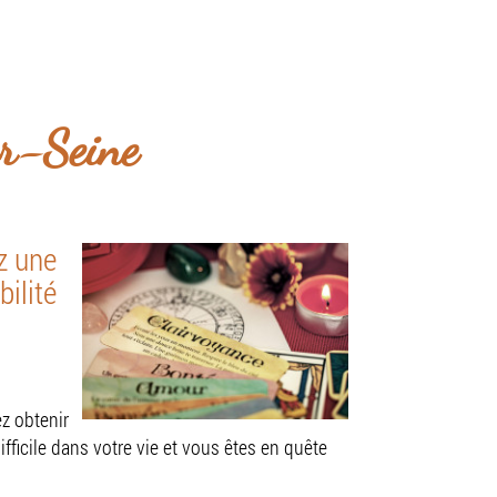
z-vous du lundi au dimanche.
z-vous
ur-Seine
z une
ilité
z obtenir
ficile dans votre vie et vous êtes en quête