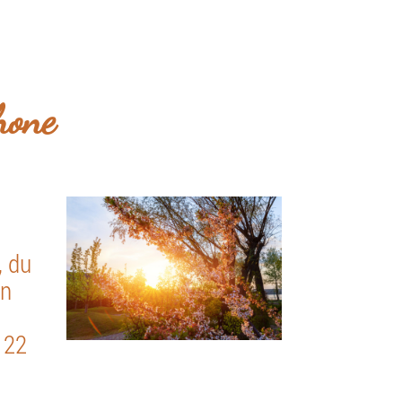
z-vous du lundi au dimanche.
z-vous
hone
, du
on
 22