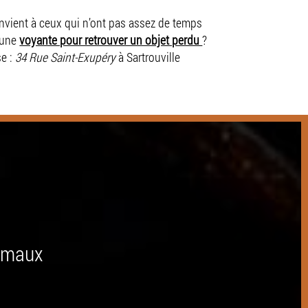
onvient à ceux qui n’ont pas assez de temps
’une
voyante pour retrouver un objet perdu
?
se :
34 Rue Saint-Exupéry
à Sartrouville
nimaux