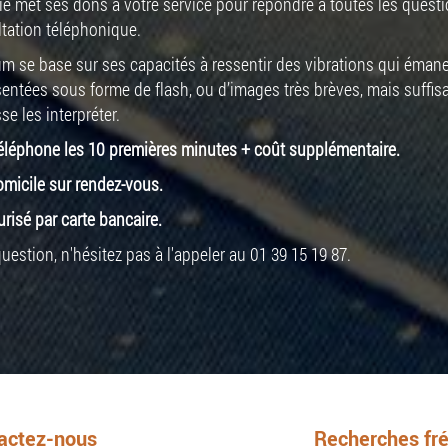
lvie met ses dons à votre service pour répondre à toutes les ques
tation téléphonique.
um se base sur ses capacités à ressentir des vibrations qui émane
sentées sous forme de flash, ou d’images très brèves, mais suffis
se les interpréter.
 téléphone les 10 premières minutes + coût supplémentaire.
omicile sur rendez-vous.
isé par carte bancaire.
stion, n'hésitez pas à l'appeler au 01 39 15 19 87.
actez-nous
Recherches fr