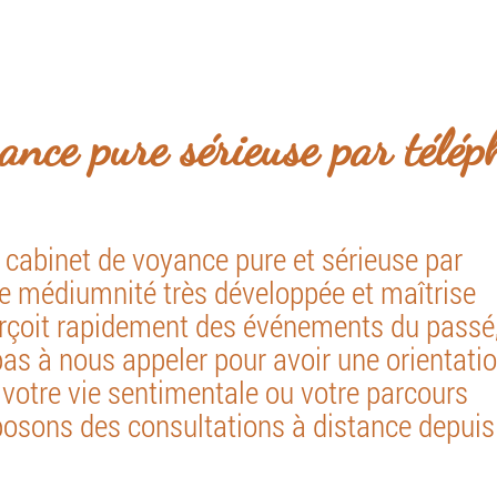
niquement par téléphone et à domicile sur rende
il
Présentation
Services
Prise de rende
ance pure sérieuse par télép
abinet de voyance pure et sérieuse par
e médiumnité très développée et maîtrise
erçoit rapidement des événements du passé
 pas à nous appeler pour avoir une orientati
, votre vie sentimentale ou votre parcours
posons des consultations à distance depuis