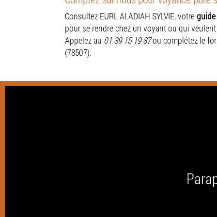
Consultez EURL ALADIAH SYLVIE, votre
guide 
pour se rendre chez un voyant ou qui veule
Appelez au
01 39 15 19 87
ou complétez le for
(78507).
Parap