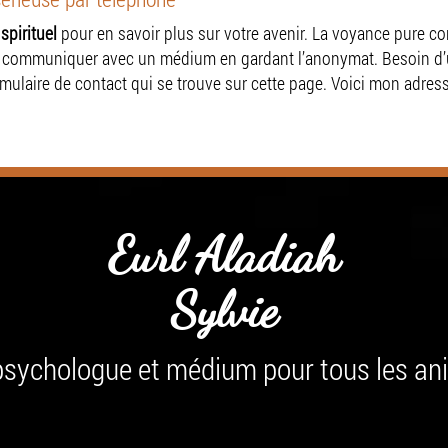
spirituel
pour en savoir plus sur votre avenir. La voyance pure c
nt communiquer avec un médium en gardant l’anonymat. Besoin d
mulaire de contact qui se trouve sur cette page. Voici mon adres
Eurl Aladiah
Sylvie
sychologue et médium pour tous les a