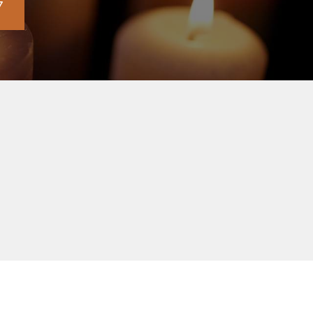
7
éphone