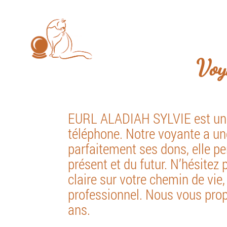
Les consultations se font u
EURL
ALADIAH
SYLVIE
Accue
Voy
EURL ALADIAH SYLVIE est un c
téléphone. Notre voyante a un
parfaitement ses dons, elle p
présent et du futur. N’hésitez
claire sur votre chemin de vie
professionnel. Nous vous pro
ans.