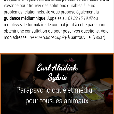
voyance pour trouver des solutions durables à leurs
problèmes relationnels. Je vous propose également la
guidance médiumnique
. Appelez au
01 39 15 19 87
ou
remplissez le formulaire de contact joint à cette page pour
obtenir une consultation ou pour poser vos questions. Voici
mon adresse :
34 Rue Saint-Exupéry
à Sartrouville, (78507).
Eurl Aladiah
Sylvie
Parapsychologue et médium
pour tous les animaux