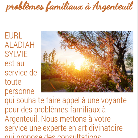
problèmes familiaux à Argenteuil
EURL
ALADIAH
SYLVIE
est au
service de
toute
personne
qui souhaite faire appel à une voyante
pour des problèmes familiaux à
Argenteuil. Nous mettons à votre
service une experte en art divinatoire
qui propose des consultations