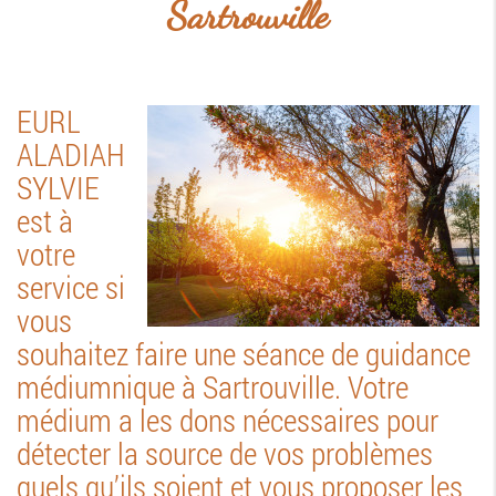
Sartrouville
EURL
ALADIAH
SYLVIE
est à
votre
service si
vous
souhaitez faire une séance de guidance
médiumnique à Sartrouville. Votre
médium a les dons nécessaires pour
détecter la source de vos problèmes
quels qu’ils soient et vous proposer les